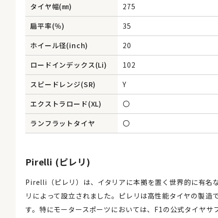
タイヤ幅(㎜)
275
扁平率(％)
35
ホイール径(inch)
20
ロードインデックス(Li)
102
スピードレンジ(SR)
Y
エクストラロード(XL)
〇
ランフラットタイヤ
〇
Pirelli (ピレリ)
Pirelli（ピレリ）は、イタリアに本拠を置く世界的に有
リによって設立されました。ピレリは高性能タイヤの製造
す。特にモータースポーツにおいては、F1の公式タイヤサ