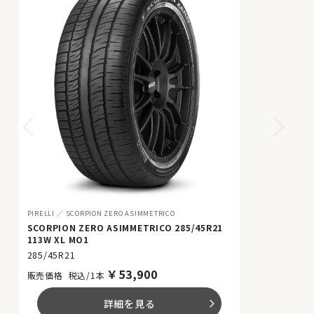
PIRELLI
SCORPION ZERO ASIMMETRICO
SCORPION ZERO ASIMMETRICO 285/45R21
113W XL MO1
285/45R21
￥
53,900
税込/1本
詳細を見る
arrow_forward_ios