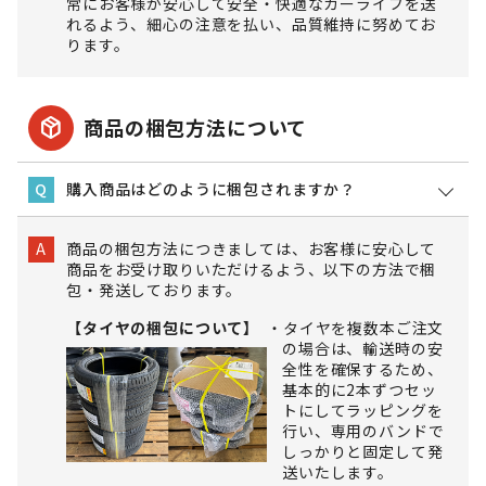
常にお客様が安心して安全・快適なカーライフを送
れるよう、細心の注意を払い、品質維持に努めてお
ります。
package_2
商品の梱包方法について
購入商品はどのように梱包されますか？
Q
商品の梱包方法につきましては、お客様に安心して
A
商品をお受け取りいただけるよう、以下の方法で梱
包・発送しております。
【タイヤの梱包について】
タイヤを複数本ご注文
の場合は、輸送時の安
全性を確保するため、
基本的に2本ずつセッ
トにしてラッピングを
行い、専用のバンドで
しっかりと固定して発
送いたします。