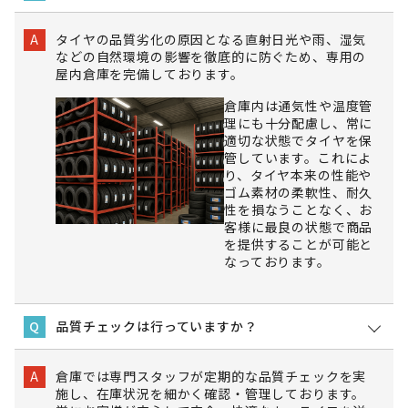
タイヤの品質劣化の原因となる直射日光や雨、湿気
A
などの自然環境の影響を徹底的に防ぐため、専用の
屋内倉庫を完備しております。
倉庫内は通気性や温度管
理にも十分配慮し、常に
適切な状態でタイヤを保
管しています。これによ
り、タイヤ本来の性能や
ゴム素材の柔軟性、耐久
性を損なうことなく、お
客様に最良の状態で商品
を提供することが可能と
なっております。
品質チェックは行っていますか？
Q
倉庫では専門スタッフが定期的な品質チェックを実
A
施し、在庫状況を細かく確認・管理しております。