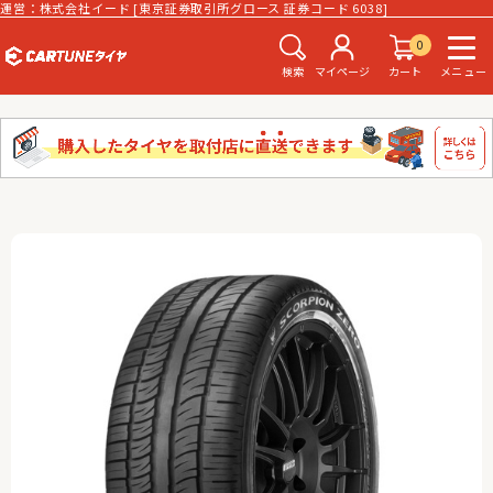
運営：株式会社イード [東京証券取引所グロース 証券コード 6038]
0
検索
マイページ
カート
メニュー