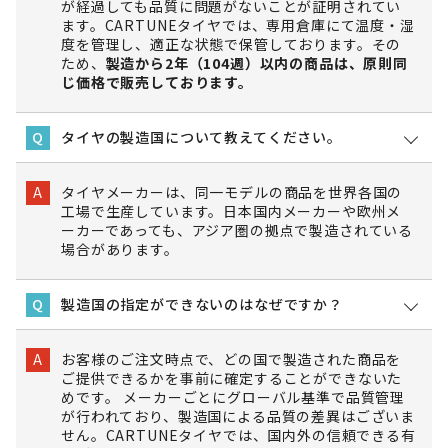
が経過しても品質に問題がないことが証明されてい
ます。CARTUNEタイヤでは、専用倉庫にて温度・湿
度を管理し、適正な状態で保管しております。その
ため、
製造から2年（104週）以内の商品は、原則同
じ価格で販売しております。
タイヤの製造国について教えてください。
Q
タイヤメーカーは、同一モデルの商品を世界各国の
A
工場で生産しています。日本国内メーカーや欧州メ
ーカーであっても、アジア圏の拠点で製造されている
場合があります。
製造国の指定ができないのはなぜですか？
Q
お客様のご注文時点で、どの国で製造された商品を
A
ご提供できるかを事前に確定することができないた
めです。 メーカーごとにグローバル基準で品質管理
が行われており、製造国による品質の差異はございま
せん。CARTUNEタイヤでは、国内外の信頼できる有