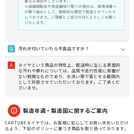
異なる場合がございます。
※店舗間配送や実店舗受け取りの場合は、環境保護へ
の取り組みとして、簡易的な梱包で発送させていただ
いております。ご理解とご協力のほどよろしくお願い
いたします。
汚れが付いていたら不良品ですか？
Q
タイヤという商品の特性上、配送時に生じる表面的
A
な汚れや擦れについては、品質や走行性能に影響が
ない軽微なものであり、水洗い等で落とせる範囲内
として許容させていただいております。ご了承くだ
さいませ。
info
製造年週・製造国に関するご案内
CARTUNEタイヤでは、お客様に安心してお買い求めいただけ
るよう、下記のポリシーに基づき商品を取り扱っております。