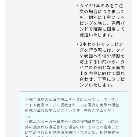
タイヤ1本のみをご注
文の場合につきまして
も、個別に丁寧にラッ
ピングを施し、専用バ
ンドで確実に固定して
発送いたします。
2本セットでラッピン
グを行う際には、タイ
ヤ表面への傷や摩擦を
防止する目的から、タ
イヤの外側となる面同
士を内側に向けて重ね
合わせ、丁寧にラッピ
ングいたします。
※梱包資材の状況や商品サイズによっては、ウェブサ
イトや商品ページに掲載されている写真と実際の梱包
形式が異なる場合がございます。予めご了承くださ
い。
※商品がメーカー倉庫や当店の提携倉庫など、当店以
外の拠点から直送される場合には、それぞれ倉庫ごと
に定められた梱包方法が適用されるため、梱包形式が