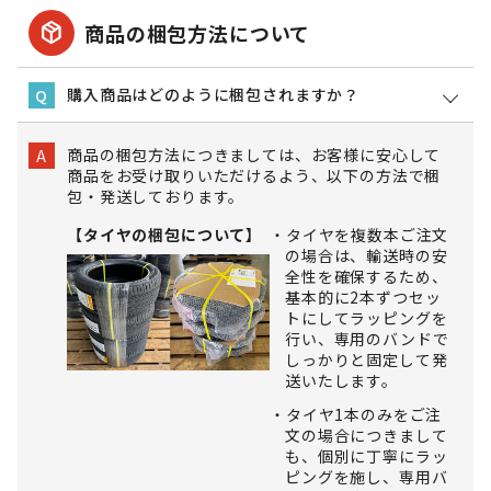
package_2
商品の梱包方法について
購入商品はどのように梱包されますか？
Q
商品の梱包方法につきましては、お客様に安心して
A
商品をお受け取りいただけるよう、以下の方法で梱
包・発送しております。
【タイヤの梱包について】
タイヤを複数本ご注文
の場合は、輸送時の安
全性を確保するため、
基本的に2本ずつセッ
トにしてラッピングを
行い、専用のバンドで
しっかりと固定して発
送いたします。
タイヤ1本のみをご注
文の場合につきまして
も、個別に丁寧にラッ
ピングを施し、専用バ