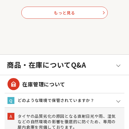
もっと見る
arrow_forward_ios
商品・在庫についてQ&A
garage_home
在庫管理について
どのような環境で保管されていますか？
Q
タイヤの品質劣化の原因となる直射日光や雨、湿気
A
などの自然環境の影響を徹底的に防ぐため、専用の
屋内倉庫を完備しております。