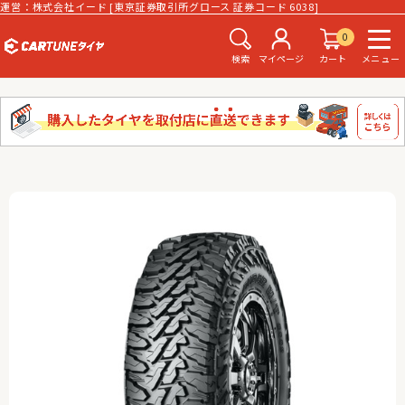
運営：株式会社イード [東京証券取引所グロース 証券コード 6038]
0
検索
マイページ
カート
メニュー