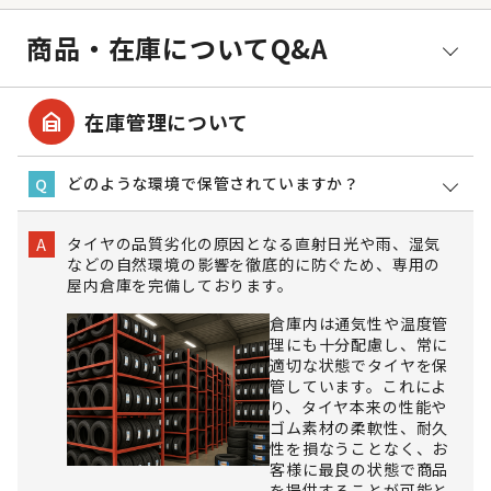
商品・在庫についてQ&A
garage_home
在庫管理について
どのような環境で保管されていますか？
Q
タイヤの品質劣化の原因となる直射日光や雨、湿気
A
などの自然環境の影響を徹底的に防ぐため、専用の
屋内倉庫を完備しております。
倉庫内は通気性や温度管
理にも十分配慮し、常に
適切な状態でタイヤを保
管しています。これによ
り、タイヤ本来の性能や
ゴム素材の柔軟性、耐久
性を損なうことなく、お
客様に最良の状態で商品
を提供することが可能と