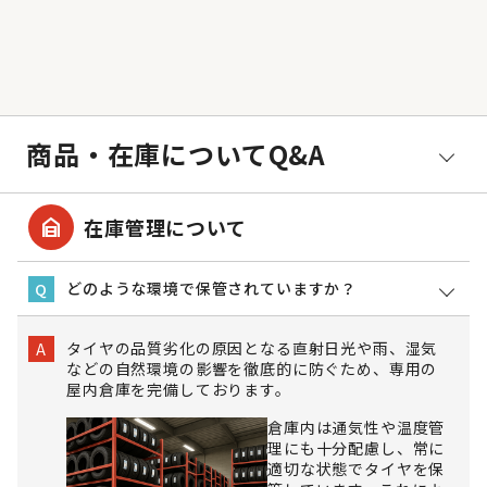
商品・在庫についてQ&A
garage_home
在庫管理について
どのような環境で保管されていますか？
Q
タイヤの品質劣化の原因となる直射日光や雨、湿気
A
などの自然環境の影響を徹底的に防ぐため、専用の
屋内倉庫を完備しております。
倉庫内は通気性や温度管
理にも十分配慮し、常に
適切な状態でタイヤを保