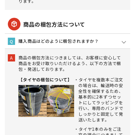
ります。
package_2
商品の梱包方法について
購入商品はどのように梱包されますか？
Q
商品の梱包方法につきましては、お客様に安心して
A
商品をお受け取りいただけるよう、以下の方法で梱
包・発送しております。
【タイヤの梱包について】
タイヤを複数本ご注文
の場合は、輸送時の安
全性を確保するため、
基本的に2本ずつセッ
トにしてラッピングを
行い、専用のバンドで
しっかりと固定して発
送いたします。
タイヤ1本のみをご注
文の場合につきまして