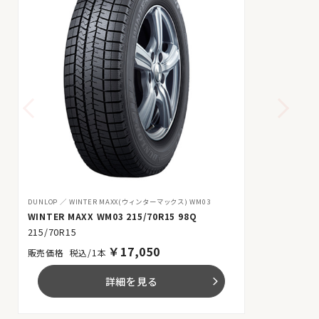
DUNLOP
WINTER MAXX(ウィンターマックス) WM03
WINTER MAXX WM03 215/70R15 98Q
215/70R15
￥
17,050
税込/1本
詳細を見る
arrow_forward_ios