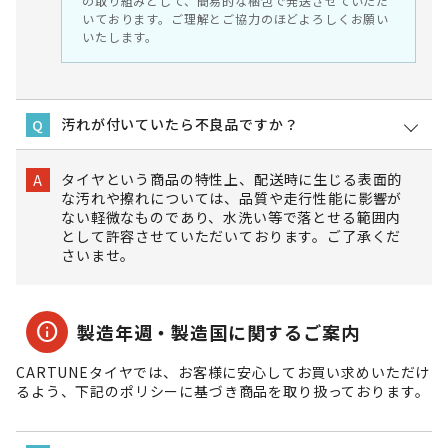
の取り組みとして、簡易的な梱包で発送させていただ
いております。ご理解とご協力のほどよろしくお願い
いたします。
汚れが付いていたら不良品ですか？
Q
タイヤという商品の特性上、配送時に生じる表面的
A
な汚れや擦れについては、品質や走行性能に影響が
ない軽微なものであり、水洗い等で落とせる範囲内
として許容させていただいております。ご了承くだ
さいませ。
info
製造年週・製造国に関するご案内
CARTUNEタイヤでは、お客様に安心してお買い求めいただけ
るよう、下記のポリシーに基づき商品を取り扱っております。