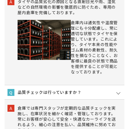
タイヤの品質劣化の原因となる直射日光や雨、湿気
A
などの自然環境の影響を徹底的に防ぐため、専用の
屋内倉庫を完備しております。
倉庫内は通気性や温度管
理にも十分配慮し、常に
適切な状態でタイヤを保
管しています。これによ
り、タイヤ本来の性能や
ゴム素材の柔軟性、耐久
性を損なうことなく、お
客様に最良の状態で商品
を提供することが可能と
なっております。
品質チェックは行っていますか？
Q
倉庫では専門スタッフが定期的な品質チェックを実
A
施し、在庫状況を細かく確認・管理しております。
常にお客様が安心して安全・快適なカーライフを送
れるよう、細心の注意を払い、品質維持に努めてお