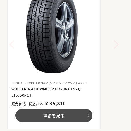
DUNLOP
WINTER MAXX(ウィンターマックス) WM03
WINTER MAXX WM03 215/50R18 92Q
215/50R18
￥
35,310
税込/1本
詳細を見る
arrow_forward_ios