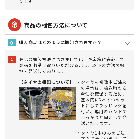
ります。
package_2
商品の梱包方法について
購入商品はどのように梱包されますか？
Q
商品の梱包方法につきましては、お客様に安心して
A
商品をお受け取りいただけるよう、以下の方法で梱
包・発送しております。
【タイヤの梱包について】
タイヤを複数本ご注文
の場合は、輸送時の安
全性を確保するため、
基本的に2本ずつセッ
トにしてラッピングを
行い、専用のバンドで
しっかりと固定して発
送いたします。
タイヤ1本のみをご注
文の場合につきまして