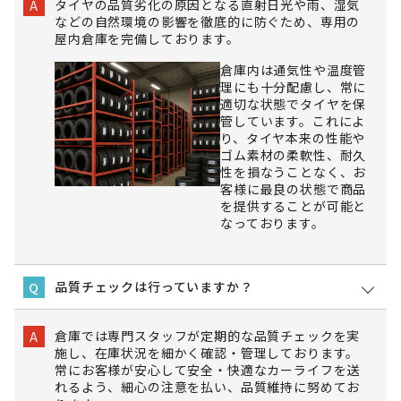
タイヤの品質劣化の原因となる直射日光や雨、湿気
A
などの自然環境の影響を徹底的に防ぐため、専用の
屋内倉庫を完備しております。
倉庫内は通気性や温度管
理にも十分配慮し、常に
適切な状態でタイヤを保
管しています。これによ
り、タイヤ本来の性能や
ゴム素材の柔軟性、耐久
性を損なうことなく、お
客様に最良の状態で商品
を提供することが可能と
なっております。
品質チェックは行っていますか？
Q
倉庫では専門スタッフが定期的な品質チェックを実
A
施し、在庫状況を細かく確認・管理しております。
常にお客様が安心して安全・快適なカーライフを送
れるよう、細心の注意を払い、品質維持に努めてお