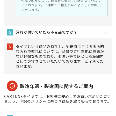
の取り組みとして、簡易的な梱包で発送させていただ
いております。ご理解とご協力のほどよろしくお願い
いたします。
汚れが付いていたら不良品ですか？
Q
タイヤという商品の特性上、配送時に生じる表面的
A
な汚れや擦れについては、品質や走行性能に影響が
ない軽微なものであり、水洗い等で落とせる範囲内
として許容させていただいております。ご了承くだ
さいませ。
info
製造年週・製造国に関するご案内
CARTUNEタイヤでは、お客様に安心してお買い求めいただけ
るよう、下記のポリシーに基づき商品を取り扱っております。