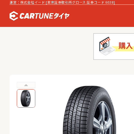
運営：株式会社イード [東京証券取引所グロース 証券コード 6038]