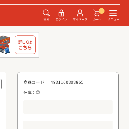
0
検索
ログイン
マイページ
カート
メニュー
4981160808865
商品コード
在庫：◎