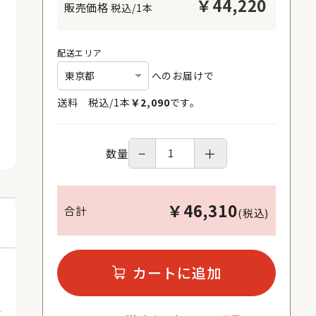
￥
44,220
税込/1本
配送エリア
へのお届けで
送料 税込/
1
本
￥
2,090
です。
−
＋
数量
￥
46,310
合計
(税込)
カートに追加