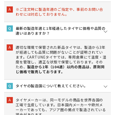
※ご注文時に製造年週のご指定や、事前のお問い合
A
わせには対応しておりません。
最新の製造年週と1年経過したタイヤに価格や品質の
Q
違いはありますか？
適切な環境で保管された新品タイヤは、製造から3年
A
が経過しても品質に問題がないことが証明されてい
ます。CARTUNEタイヤでは、専用倉庫にて温度・湿
度を管理し、適正な状態で保管しております。その
ため、
製造から2年（104週）以内の商品は、原則同
じ価格で販売しております。
タイヤの製造国について教えてください。
Q
タイヤメーカーは、同一モデルの商品を世界各国の
A
工場で生産しています。日本国内メーカーや欧州メ
ーカーであっても、アジア圏の拠点で製造されている
場合があります。