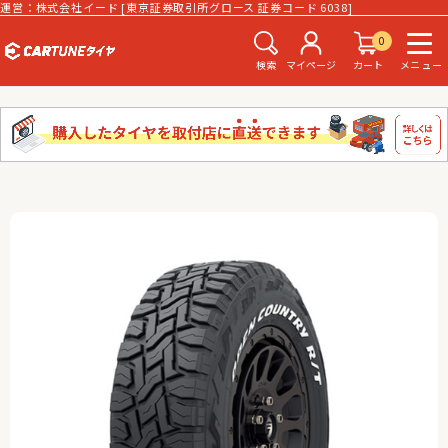
運営：株式会社イード [東京証券取引所グロース 証券コード 6038]
0
検索
マイページ
カート
メニュー