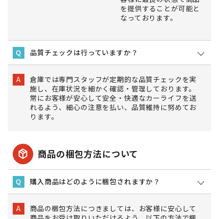
を提供することが可能と
なっております。
品質チェックは行っていますか？
Q
倉庫では専門スタッフが定期的な品質チェックを実
A
施し、在庫状況を細かく確認・管理しております。
常にお客様が安心して安全・快適なカーライフを送
れるよう、細心の注意を払い、品質維持に努めてお
ります。
package_2
商品の梱包方法について
購入商品はどのように梱包されますか？
Q
商品の梱包方法につきましては、お客様に安心して
A
商品をお受け取りいただけるよう、以下の方法で梱