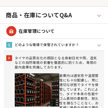
商品・在庫についてQ&A
garage_home
在庫管理について
どのような環境で保管されていますか？
Q
タイヤの品質劣化の原因となる直射日光や雨、湿気
A
などの自然環境の影響を徹底的に防ぐため、専用の
屋内倉庫を完備しております。
倉庫内は通気性や温度管
理にも十分配慮し、常に
適切な状態でタイヤを保
管しています。これによ
り、タイヤ本来の性能や
ゴム素材の柔軟性、耐久
性を損なうことなく、お
客様に最良の状態で商品