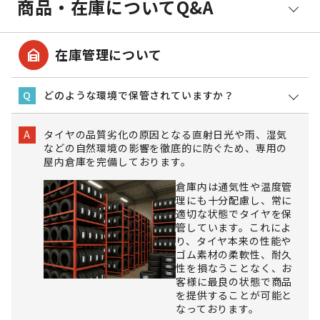
商品・在庫についてQ&A
garage_home
在庫管理について
どのような環境で保管されていますか？
Q
タイヤの品質劣化の原因となる直射日光や雨、湿気
A
などの自然環境の影響を徹底的に防ぐため、専用の
屋内倉庫を完備しております。
倉庫内は通気性や温度管
理にも十分配慮し、常に
適切な状態でタイヤを保
管しています。これによ
り、タイヤ本来の性能や
ゴム素材の柔軟性、耐久
性を損なうことなく、お
客様に最良の状態で商品
を提供することが可能と
なっております。