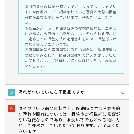
※梱包資材の状況や商品サイズによっては、ウェブサ
イトや商品ページに掲載されている写真と実際の梱包
形式が異なる場合がございます。予めご了承くださ
い。
※商品がメーカー倉庫や当店の提携倉庫など、当店以
外の拠点から直送される場合には、それぞれ倉庫ごと
に定められた梱包方法が適用されるため、梱包形式が
異なる場合がございます。
※店舗間配送や実店舗受け取りの場合は、環境保護へ
の取り組みとして、簡易的な梱包で発送させていただ
いております。ご理解とご協力のほどよろしくお願い
いたします。
汚れが付いていたら不良品ですか？
Q
タイヤという商品の特性上、配送時に生じる表面的
A
な汚れや擦れについては、品質や走行性能に影響が
ない軽微なものであり、水洗い等で落とせる範囲内
として許容させていただいております。ご了承くだ
さいませ。