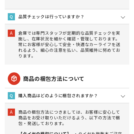
品質チェックは行っていますか？
Q
倉庫では専門スタッフが定期的な品質チェックを実
A
施し、在庫状況を細かく確認・管理しております。
常にお客様が安心して安全・快適なカーライフを送
れるよう、細心の注意を払い、品質維持に努めてお
ります。
package_2
商品の梱包方法について
購入商品はどのように梱包されますか？
Q
商品の梱包方法につきましては、お客様に安心して
A
商品をお受け取りいただけるよう、以下の方法で梱
包・発送しております。
【タイヤの梱包について】
タイヤを複数本ご注文