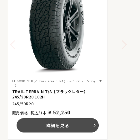
BF GOODRICH
Trail-Terrain T/A(トレイルテレーン ティーエ
ー)
TRAIL-TERRAIN T/A【ブラックレター】
245/50R20 102H
245/50R20
￥
52,250
税込/1本
詳細を見る
arrow_forward_ios