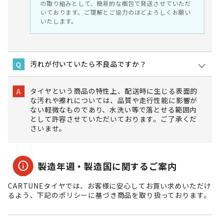
の取り組みとして、簡易的な梱包で発送させていただ
いております。ご理解とご協力のほどよろしくお願い
いたします。
汚れが付いていたら不良品ですか？
Q
タイヤという商品の特性上、配送時に生じる表面的
A
な汚れや擦れについては、品質や走行性能に影響が
ない軽微なものであり、水洗い等で落とせる範囲内
として許容させていただいております。ご了承くだ
さいませ。
info
製造年週・製造国に関するご案内
CARTUNEタイヤでは、お客様に安心してお買い求めいただけ
るよう、下記のポリシーに基づき商品を取り扱っております。