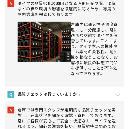
タイヤの品質劣化の原因となる直射日光や雨、湿気
A
などの自然環境の影響を徹底的に防ぐため、専用の
屋内倉庫を完備しております。
倉庫内は通気性や温度管
理にも十分配慮し、常に
適切な状態でタイヤを保
管しています。これによ
り、タイヤ本来の性能や
ゴム素材の柔軟性、耐久
性を損なうことなく、お
客様に最良の状態で商品
を提供することが可能と
なっております。
品質チェックは行っていますか？
Q
倉庫では専門スタッフが定期的な品質チェックを実
A
施し、在庫状況を細かく確認・管理しております。
常にお客様が安心して安全・快適なカーライフを送
れるよう、細心の注意を払い、品質維持に努めてお