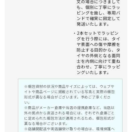
文の場合につきまして
も、個別に丁寧にラッ
ピングを施し、専用バ
ンドで確実に固定して
発送いたします。
2本セットでラッピン
グを行う際には、タイ
ヤ表面への傷や摩擦を
防止する目的から、タ
イヤの外側となる面同
士を内側に向けて重ね
合わせ、丁寧にラッピ
ングいたします。
※梱包資材の状況や商品サイズによっては、ウェブサ
イトや商品ページに掲載されている写真と実際の梱包
形式が異なる場合がございます。予めご了承くださ
い。
※商品がメーカー倉庫や当店の提携倉庫など、当店以
外の拠点から直送される場合には、それぞれ倉庫ごと
に定められた梱包方法が適用されるため、梱包形式が
異なる場合がございます。
※店舗間配送や実店舗受け取りの場合は、環境保護へ