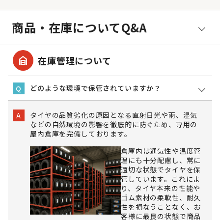
商品・在庫についてQ&A
garage_home
在庫管理について
どのような環境で保管されていますか？
Q
タイヤの品質劣化の原因となる直射日光や雨、湿気
A
などの自然環境の影響を徹底的に防ぐため、専用の
屋内倉庫を完備しております。
倉庫内は通気性や温度管
理にも十分配慮し、常に
適切な状態でタイヤを保
管しています。これによ
り、タイヤ本来の性能や
ゴム素材の柔軟性、耐久
性を損なうことなく、お
客様に最良の状態で商品