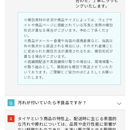
合わせ、丁寧にラッピ
ングいたします。
※梱包資材の状況や商品サイズによっては、ウェブサ
イトや商品ページに掲載されている写真と実際の梱包
形式が異なる場合がございます。予めご了承くださ
い。
※商品がメーカー倉庫や当店の提携倉庫など、当店以
外の拠点から直送される場合には、それぞれ倉庫ごと
に定められた梱包方法が適用されるため、梱包形式が
異なる場合がございます。
※店舗間配送や実店舗受け取りの場合は、環境保護へ
の取り組みとして、簡易的な梱包で発送させていただ
いております。ご理解とご協力のほどよろしくお願い
いたします。
汚れが付いていたら不良品ですか？
Q
タイヤという商品の特性上、配送時に生じる表面的
A
な汚れや擦れについては、品質や走行性能に影響が
ない軽微なものであり、水洗い等で落とせる範囲内