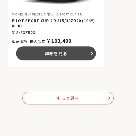
MICHELIN
PILOT(パイロット) SPORT CUP 2 R
PILOT SPORT CUP 2 R 315/30ZR20 (104Y)
XL K1
315/30ZR20
￥
103,400
税込/1本
詳細を見る
arrow_forward_ios
もっと見る
arrow_forward_ios