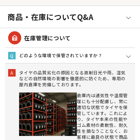
商品・在庫についてQ&A
garage_home
在庫管理について
どのような環境で保管されていますか？
Q
タイヤの品質劣化の原因となる直射日光や雨、湿気
A
などの自然環境の影響を徹底的に防ぐため、専用の
屋内倉庫を完備しております。
倉庫内は通気性や温度管
理にも十分配慮し、常に
適切な状態でタイヤを保
管しています。これによ
り、タイヤ本来の性能や
ゴム素材の柔軟性、耐久
性を損なうことなく、お
客様に最良の状態で商品