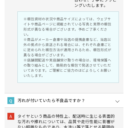
ングいたします。
※梱包資材の状況や商品サイズによっては、ウェブサ
イトや商品ページに掲載されている写真と実際の梱包
形式が異なる場合がございます。予めご了承くださ
い。
※商品がメーカー倉庫や当店の提携倉庫など、当店以
外の拠点から直送される場合には、それぞれ倉庫ごと
に定められた梱包方法が適用されるため、梱包形式が
異なる場合がございます。
※店舗間配送や実店舗受け取りの場合は、環境保護へ
の取り組みとして、簡易的な梱包で発送させていただ
いております。ご理解とご協力のほどよろしくお願い
いたします。
汚れが付いていたら不良品ですか？
Q
タイヤという商品の特性上、配送時に生じる表面的
A
な汚れや擦れについては、品質や走行性能に影響が
ない軽微なものであり、水洗い等で落とせる範囲内