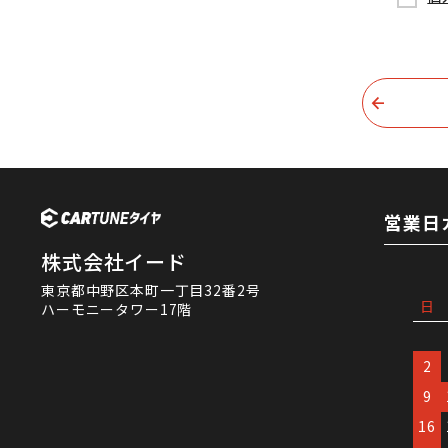
営業日
株式会社イード
東京都中野区本町一丁目32番2号
日
ハーモニータワー17階
2
9
16