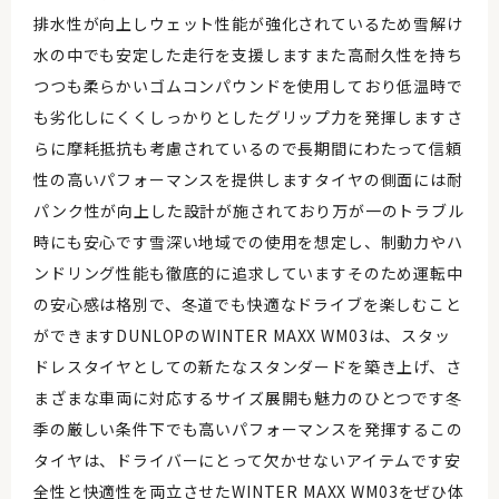
排水性が向上しウェット性能が強化されているため雪解け
水の中でも安定した走行を支援しますまた高耐久性を持ち
つつも柔らかいゴムコンパウンドを使用しており低温時で
も劣化しにくくしっかりとしたグリップ力を発揮しますさ
らに摩耗抵抗も考慮されているので長期間にわたって信頼
性の高いパフォーマンスを提供しますタイヤの側面には耐
パンク性が向上した設計が施されており万が一のトラブル
時にも安心です雪深い地域での使用を想定し、制動力やハ
ンドリング性能も徹底的に追求していますそのため運転中
の安心感は格別で、冬道でも快適なドライブを楽しむこと
ができますDUNLOPのWINTER MAXX WM03は、スタッ
ドレスタイヤとしての新たなスタンダードを築き上げ、さ
まざまな車両に対応するサイズ展開も魅力のひとつです冬
季の厳しい条件下でも高いパフォーマンスを発揮するこの
タイヤは、ドライバーにとって欠かせないアイテムです安
全性と快適性を両立させたWINTER MAXX WM03をぜひ体