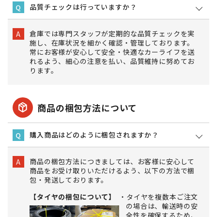
品質チェックは行っていますか？
Q
倉庫では専門スタッフが定期的な品質チェックを実
A
施し、在庫状況を細かく確認・管理しております。
常にお客様が安心して安全・快適なカーライフを送
れるよう、細心の注意を払い、品質維持に努めてお
ります。
package_2
商品の梱包方法について
購入商品はどのように梱包されますか？
Q
商品の梱包方法につきましては、お客様に安心して
A
商品をお受け取りいただけるよう、以下の方法で梱
包・発送しております。
【タイヤの梱包について】
タイヤを複数本ご注文
の場合は、輸送時の安
全性を確保するため、