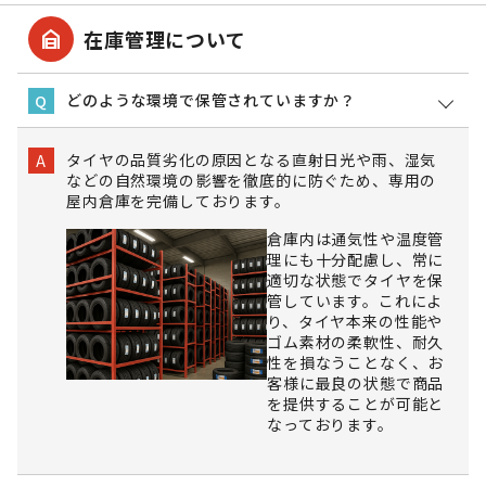
garage_home
在庫管理について
どのような環境で保管されていますか？
Q
タイヤの品質劣化の原因となる直射日光や雨、湿気
A
などの自然環境の影響を徹底的に防ぐため、専用の
屋内倉庫を完備しております。
倉庫内は通気性や温度管
理にも十分配慮し、常に
適切な状態でタイヤを保
管しています。これによ
り、タイヤ本来の性能や
ゴム素材の柔軟性、耐久
性を損なうことなく、お
客様に最良の状態で商品
を提供することが可能と
なっております。